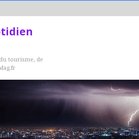
tidien
 du tourisme, de
-Mag.fr