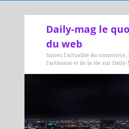
Daily-mag le quo
du web
Suivez l'actualité du commerce,
l'artisanat et de la vie sur Daily