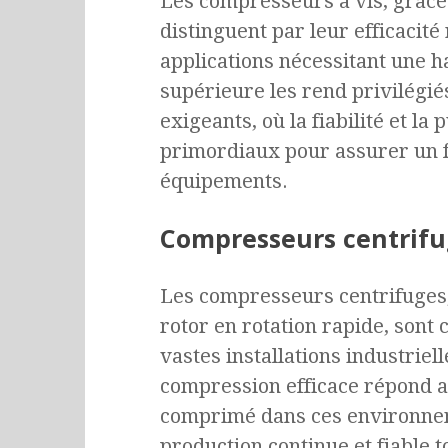
Les compresseurs à vis, grâce à
distinguent par leur efficacit
applications nécessitant une 
supérieure les rend privilégi
exigeants, où la fiabilité et la
primordiaux pour assurer un 
équipements.
Compresseurs centrifu
Les compresseurs centrifuges, 
rotor en rotation rapide, son
vastes installations industriell
compression efficace répond a
comprimé dans ces environnem
production continue et fiable 